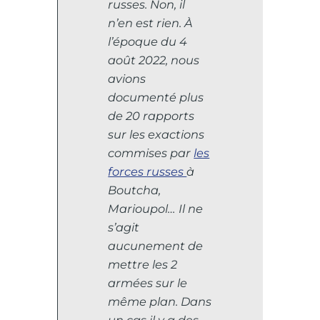
russes. Non, il
n’en est rien. À
l’époque du 4
août 2022, nous
avions
documenté plus
de 20 rapports
sur les exactions
commises par
les
forces russes
à
Boutcha,
Marioupol… Il ne
s’agit
aucunement de
mettre les 2
armées sur le
même plan. Dans
un cas il y a des